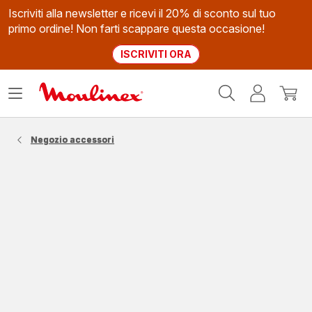
Iscriviti alla newsletter e ricevi il 20% di sconto sul tuo
primo ordine! Non farti scappare questa occasione!
ISCRIVITI ORA
Homepage
Apri
Il
Il
Moulinex
il
mio
mio
menù
account
carrel
Negozio accessori