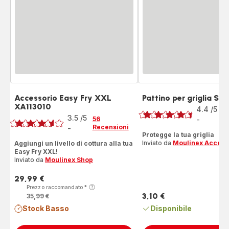
Accessorio Easy Fry XXL
Pattino per griglia S
Voto
XA113010
Voto
4.4
/5
5
3.5
/5
R
56
-
ratings.4.4
Recensioni
-
ratings.3.5
Protegge la tua griglia
Inviato da
Moulinex Access
Aggiungi un livello di cottura alla tua
Easy Fry XXL!
Inviato da
Moulinex Shop
29,99 €
Prezzo
Prezzo raccomandato
*
3,10 €
35,99 €
Prezzo
Stock Basso
Disponibile