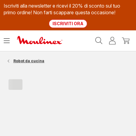
Iscriviti alla newsletter e ricevi il 20% di sconto sul tuo
primo ordine! Non farti scappare questa occasione!
ISCRIVITI ORA
Homepage
Apri
Il
Il
Moulinex
il
mio
mio
menù
account
carrel
Robot da cucina