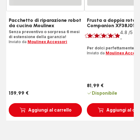
Pacchetto di riparazione robot
Frusta a doppia rotaz
da cucina Moulinex
Companion XF38J010
Voto
Senza preventivo o sorpresa 6 mesi
4.8
/5
8
di estensione della garanzia!
R
-
ratings.4.8
Inviato da
Moulinex Accessori
Per dolci perfettamente riu
Inviato da
Moulinex Access
81,99 €
Prezzo
159,99 €
Disponibile
Prezzo
Aggiungi al carrello
Aggiungi al car