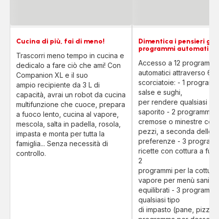
Cucina di più, fai di meno!
Dimentica i pensieri graz
programmi automatici
Trascorri meno tempo in cucina e
Accesso a 12 programmi
dedicalo a fare ciò che ami! Con
automatici attraverso 6
Companion XL e il suo
scorciatoie: - 1 program
ampio recipiente da 3 L di
salse e sughi,
capacità, avrai un robot da cucina
per rendere qualsiasi pia
multifunzione che cuoce, prepara
saporito - 2 programmi 
a fuoco lento, cucina al vapore,
cremose o minestre con
mescola, salta in padella, rosola,
pezzi, a seconda delle t
impasta e monta per tutta la
preferenze - 3 programm
famiglia... Senza necessità di
ricette con cottura a fuo
controllo.
2
programmi per la cottura 
vapore per menù sani e
equilibrati - 3 programmi
qualsiasi tipo
di impasto (pane, pizza, t