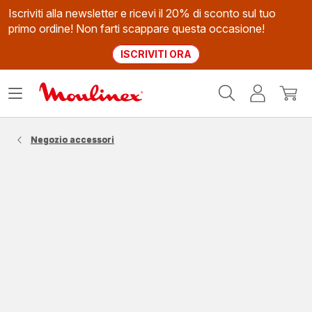
Iscriviti alla newsletter e ricevi il 20% di sconto sul tuo
primo ordine! Non farti scappare questa occasione!
ISCRIVITI ORA
Homepage
Apri
Il
Il
Moulinex
il
mio
mio
menù
account
carrel
Negozio accessori