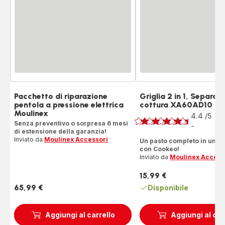
Pacchetto di riparazione
Griglia 2 in 1, Separato
pentola a pressione elettrica
cottura XA60AD10
Voto
Moulinex
4.4
/5
88
Senza preventivo o sorpresa 6 mesi
Re
-
ratings.4.4
di estensione della garanzia!
Inviato da
Moulinex Accessori
Un pasto completo in un co
con Cookeo!
Inviato da
Moulinex Access
15,99 €
Prezzo
65,99 €
Disponibile
Prezzo
Aggiungi al carrello
Aggiungi al car