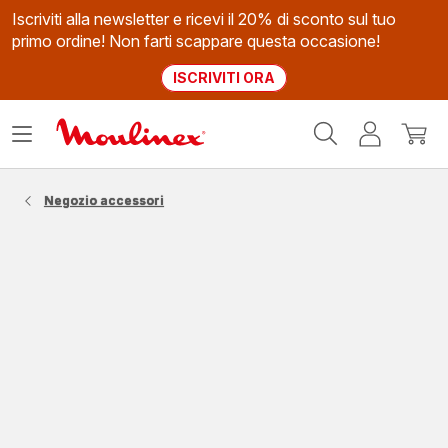
Iscriviti alla newsletter e ricevi il 20% di sconto sul tuo
primo ordine! Non farti scappare questa occasione!
ISCRIVITI ORA
Homepage
Apri
Il
Il
Moulinex
il
mio
mio
menù
account
carrel
Negozio accessori