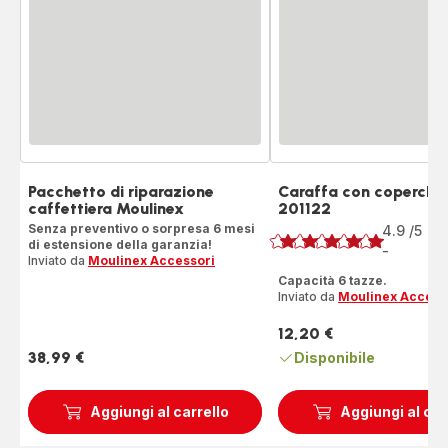
Pacchetto di riparazione
Caraffa con coperchio
caffettiera Moulinex
201122
Voto
Senza preventivo o sorpresa 6 mesi
4.9
/5
21
di estensione della garanzia!
Re
-
ratings.4.9
Inviato da
Moulinex Accessori
Capacità 6 tazze.
Inviato da
Moulinex Access
12,20 €
Prezzo
38,99 €
Disponibile
Prezzo
Aggiungi al carrello
Aggiungi al car