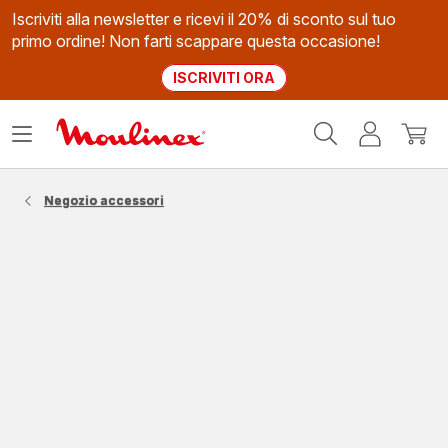
Iscriviti alla newsletter e ricevi il 20% di sconto sul tuo
primo ordine! Non farti scappare questa occasione!
ISCRIVITI ORA
Homepage
Apri
Il
Il
Moulinex
il
mio
mio
menù
account
carrel
Negozio accessori