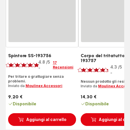
Spintore SS-193756
Corpo del tritatutto S
Voto
193757
Voto
4.8
/5
17
4.3
/5
Recensioni
-
20
ratings.4.8
Re
-
ratings.4.3
Per tritare o grattugiare senza
problemi.
Nessun prodotto gli resiste
Inviato da
Moulinex Accessori
Inviato da
Moulinex Access
9,20 €
14,30 €
Prezzo
Prezzo
Disponibile
Disponibile
Aggiungi al carrello
Aggiungi al car