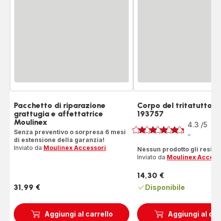
Pacchetto di riparazione
Corpo del tritatutto S
grattugia e affettatrice
193757
Voto
Moulinex
4.3
/5
20
Senza preventivo o sorpresa 6 mesi
Re
-
ratings.4.3
di estensione della garanzia!
Inviato da
Moulinex Accessori
Nessun prodotto gli resiste
Inviato da
Moulinex Access
14,30 €
Prezzo
31,99 €
Disponibile
Prezzo
Aggiungi al carrello
Aggiungi al car