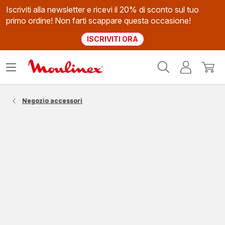
Iscriviti alla newsletter e ricevi il 20% di sconto sul tuo
primo ordine! Non farti scappare questa occasione!
ISCRIVITI ORA
Homepage
Apri
Il
Il
Moulinex
il
mio
mio
menù
account
carrel
Negozio accessori