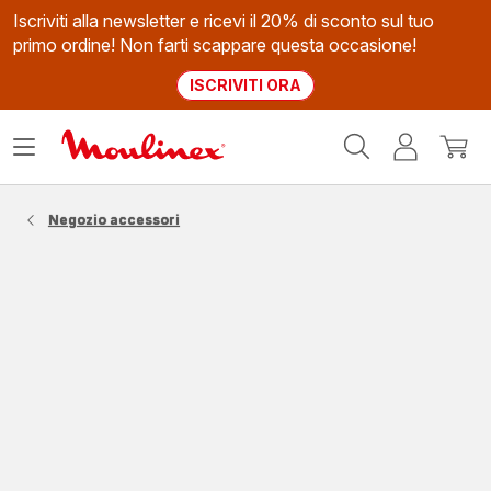
Iscriviti alla newsletter e ricevi il 20% di sconto sul tuo
primo ordine! Non farti scappare questa occasione!
ISCRIVITI ORA
Homepage
Apri
Il
Il
Moulinex
il
mio
mio
menù
account
carrel
Negozio accessori