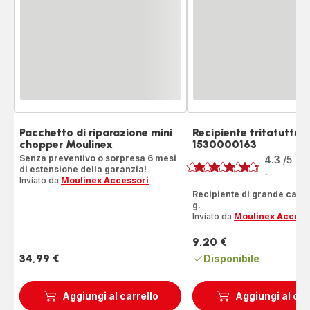
Pacchetto di riparazione mini
Recipiente tritatutto 
chopper Moulinex
1530000163
Voto
Senza preventivo o sorpresa 6 mesi
4.3
/5
14
di estensione della garanzia!
Re
-
ratings.4.3
Inviato da
Moulinex Accessori
Recipiente di grande capac
g.
Inviato da
Moulinex Access
9,20 €
Prezzo
34,99 €
Disponibile
Prezzo
Aggiungi al carrello
Aggiungi al car