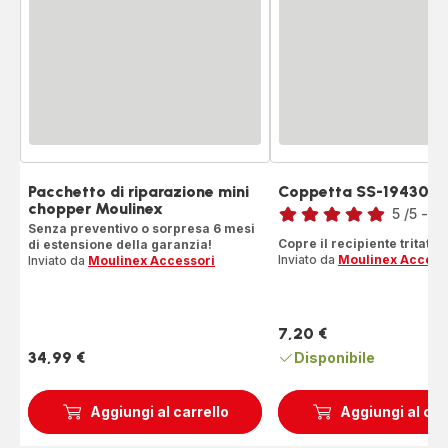
Pacchetto di riparazione mini
Coppetta SS-194300
Voto
chopper Moulinex
5
/5
-
1 
Senza preventivo o sorpresa 6 mesi
Recensione
Copre il recipiente tritatutt
di estensione della garanzia!
di
Inviato da
Moulinex Access
Inviato da
Moulinex Accessori
cinque
stelle
(media)
7,20 €
Prezzo
34,99 €
Disponibile
Prezzo
Aggiungi al carrello
Aggiungi al car