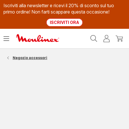
Iscriviti alla newsletter e ricevi il 20% di sconto sul tuo
primo ordine! Non farti scappare questa occasione!
ISCRIVITI ORA
Homepage
Apri
Il
Il
Moulinex
il
mio
mio
menù
account
carrel
Negozio accessori