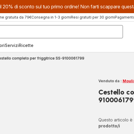
evi il 20% di sconto sul tuo primo ordine! Non farti scappare que
ne gratuita da 79€
Consegna in 1-3 giorni
Resi gratuiti per 30 giorni
Pagamento 
ori
Servizi
Ricette
stello completo per friggitrice SS-9100061799
Venduto da :
Mouli
Cestello c
910006179
Questo articolo è
prodotto/i