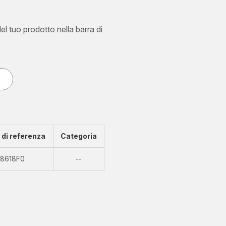
del tuo prodotto nella barra di
di referenza
Categoria
Non
8618F0
--
disponibile