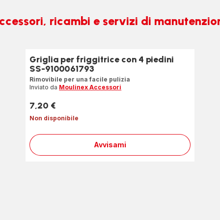
ccessori, ricambi e servizi di manutenzio
Griglia per friggitrice con 4 piedini
SS-9100061793
Rimovibile per una facile pulizia
Inviato da
Moulinex Accessori
7,20 €
Prezzo
Non disponibile
Avvisami
Griglia
per
friggitrice
con
4
piedini
SS-
9100061793