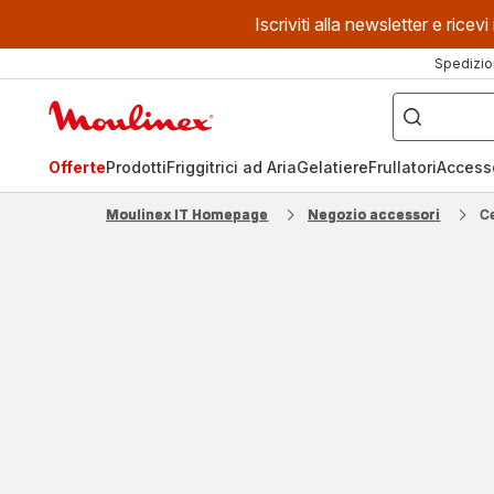
Iscriviti alla newsletter e ric
Spedizio
Cosa
stai
Homepage
cercando?
Moulinex
Offerte
Prodotti
Friggitrici ad Aria
Gelatiere
Frullatori
Access
Moulinex IT Homepage
Negozio accessori
Ce