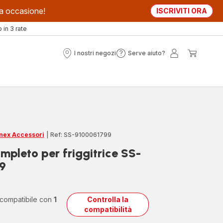
sta occasione!
ISCRIVITI ORA
in 3 rate
I nostri negozi
Serve aiuto?
I
Serve
Il
Il
nostri
aiuto?
mio
mio
negozi
account
carrell
nex Accessori
|
Ref: SS-9100061799
ompleto per friggitrice SS-
9
 compatibile con
1
Controlla la
compatibilità