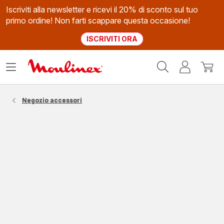
Iscriviti alla newsletter e ricevi il 20% di sconto sul tuo
primo ordine! Non farti scappare questa occasione!
ISCRIVITI ORA
Homepage
Apri
Il
Il
Moulinex
il
mio
mio
menù
account
carrel
Negozio accessori