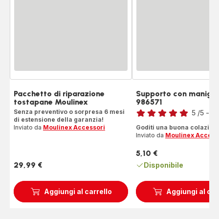
Pacchetto di riparazione
Supporto con manigli
tostapane Moulinex
986571
Voto
Senza preventivo o sorpresa 6 mesi
5
/5
-
1 
di estensione della garanzia!
Recensione
Inviato da
Moulinex Accessori
Goditi una buona colazion
di
Inviato da
Moulinex Access
cinque
stelle
5,10 €
Prezzo
(media)
29,99 €
Disponibile
Prezzo
Aggiungi al carrello
Aggiungi al car