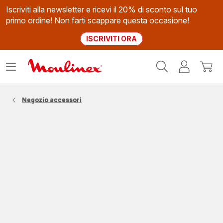
Iscriviti alla newsletter e ricevi il 20% di sconto sul tuo
primo ordine! Non farti scappare questa occasione!
ISCRIVITI ORA
Homepage
Apri
Il
Il
Moulinex
il
mio
mio
menù
account
carrel
Negozio accessori