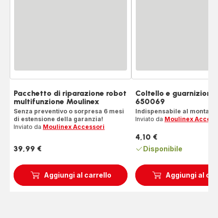
Pacchetto di riparazione robot
Coltello e guarnizion
multifunzione Moulinex
650069
Senza preventivo o sorpresa 6 mesi
Indispensabile al montagg
di estensione della garanzia!
Inviato da
Moulinex Access
Inviato da
Moulinex Accessori
4,10 €
Prezzo
39,99 €
Disponibile
Prezzo
Aggiungi al carrello
Aggiungi al car