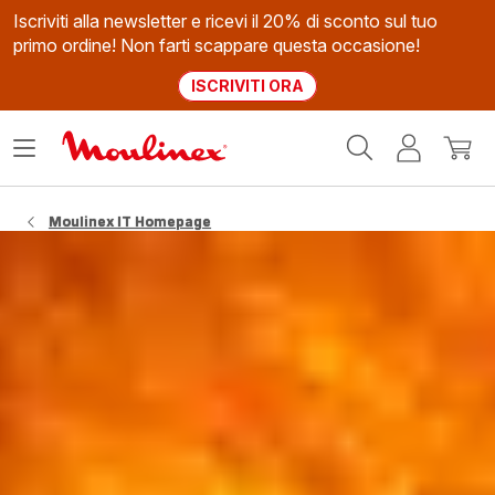
Iscriviti alla newsletter e ricevi il 20% di sconto sul tuo
primo ordine! Non farti scappare questa occasione!
ISCRIVITI ORA
Homepage
Apri
Il
Il
Moulinex
il
mio
mio
menù
account
carrel
Moulinex IT Homepage