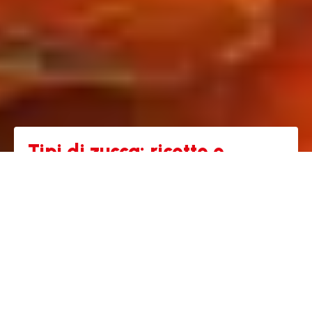
Tipi di zucca: ricette e
consigli per un autunno di
gusto
Lo sentite anche voi? Quell'aria frizzante, il profumo
della pioggia che cade leggera, la voglia di rintanarsi