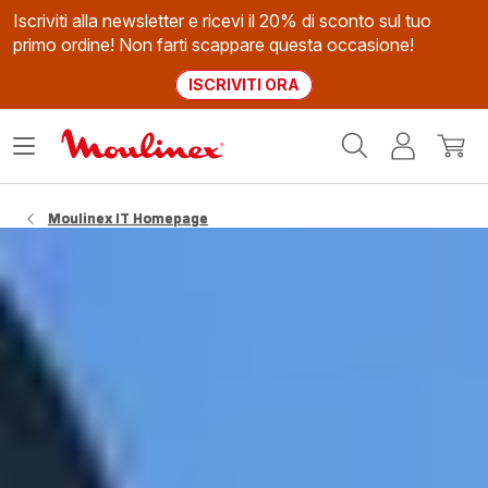
Iscriviti alla newsletter e ricevi il 20% di sconto sul tuo
primo ordine! Non farti scappare questa occasione!
ISCRIVITI ORA
Homepage
Apri
Il
Il
Moulinex
il
mio
mio
menù
account
carrel
Moulinex IT Homepage