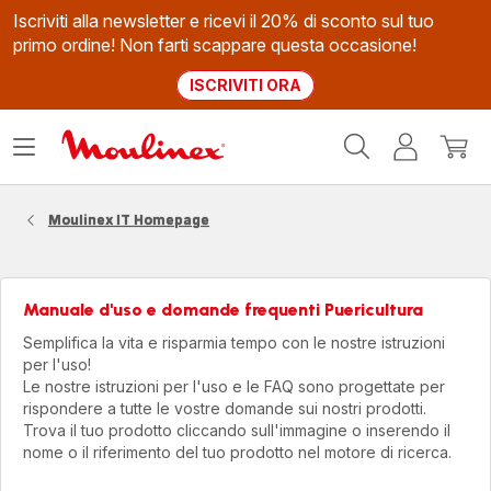
Iscriviti alla newsletter e ricevi il 20% di sconto sul tuo
primo ordine! Non farti scappare questa occasione!
ISCRIVITI ORA
Homepage
Apri
Il
Il
Moulinex
il
mio
mio
menù
account
carrel
Moulinex IT Homepage
Manuale d'uso e domande frequenti Puericultura
Semplifica la vita e risparmia tempo con le nostre istruzioni
per l'uso!
Le nostre istruzioni per l'uso e le FAQ sono progettate per
rispondere a tutte le vostre domande sui nostri prodotti.
Trova il tuo prodotto cliccando sull'immagine o inserendo il
nome o il riferimento del tuo prodotto nel motore di ricerca.