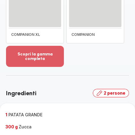
COMPANION XL
COMPANION
Scopri la gamma
completa
Visualizza
più
dettagli
-
Scopri
Ingredienti
2 persone
la
gamma
completa
-
1
PATATA GRANDE
300 g
Zucca