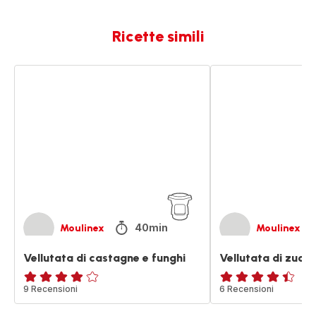
Ricette simili
Vellutata
Vellutata
di
di
castagne
zucca
e
e
funghi
zenzero
40min
Moulinex
Moulinex
Vellutata di castagne e funghi
Vellutata di zucc
Recensione
9 Recensioni
ratings.4.4
6 Recensioni
di