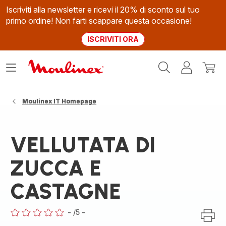
Iscriviti alla newsletter e ricevi il 20% di sconto sul tuo
primo ordine! Non farti scappare questa occasione!
ISCRIVITI ORA
Homepage
Apri
Il
Il
Moulinex
il
mio
mio
menù
account
carrel
Moulinex IT Homepage
VELLUTATA DI
ZUCCA E
CASTAGNE
-
/5
-
ratings.0