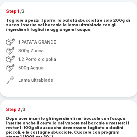
Step 1
/3
Tagliare a pezzi il porro, la patata sbucciata e solo 200g di
zucca. Inserire nel boccale la lama ultrablade con gli
ingredienti tagliati e aggiungere l'acqua
1 PATATA GRANDE
300g Zucca
1.2 Porro o cipolla
500g Acqua
Lama ultrablade
Step 2
/3
Dopo aver inserito gli ingredienti nel boccale con l'acqua,
Inserire anche il cestello del vapore nel boccale e metterci i
restanti 100g di zucca che deve essere tagliata a dadini
piccoli, e le castagne sbucciate. Cuocere con program
steam 1 (100° per 30`)