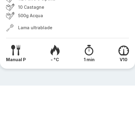
10 Castagne
500g Acqua
Lama ultrablade
Manual P
- °C
1 min
V10