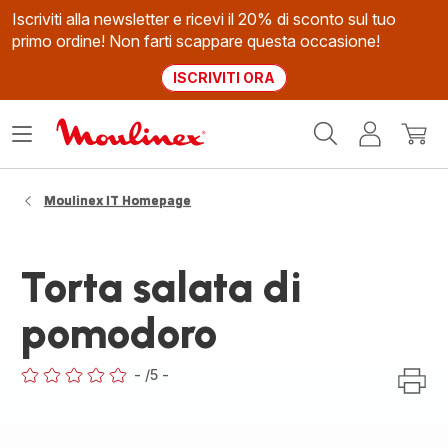
Iscriviti alla newsletter e ricevi il 20% di sconto sul tuo
primo ordine! Non farti scappare questa occasione!
ISCRIVITI ORA
Homepage
Apri
Il
Il
Moulinex
il
mio
mio
menù
account
carrel
Moulinex IT Homepage
Torta salata di
pomodoro
-
/5
-
ratings.0