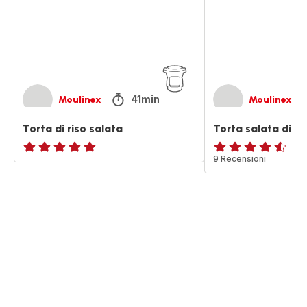
41min
Moulinex
Moulinex
Torta di riso salata
Torta salata di p
ratings.NaN
ratings.4.5
9 Recensioni