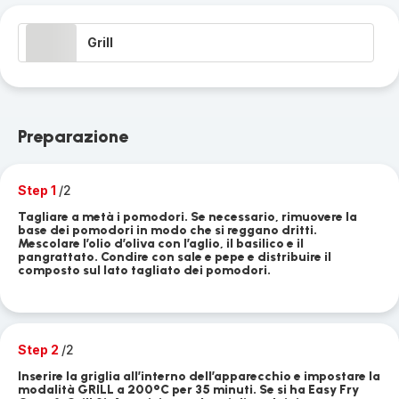
Grill
Preparazione
Step 1
/2
Tagliare a metà i pomodori. Se necessario, rimuovere la
base dei pomodori in modo che si reggano dritti.
Mescolare l’olio d’oliva con l’aglio, il basilico e il
pangrattato. Condire con sale e pepe e distribuire il
composto sul lato tagliato dei pomodori.
Step 2
/2
Inserire la griglia all’interno dell’apparecchio e impostare la
modalità GRILL a 200°C per 35 minuti. Se si ha Easy Fry