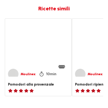
Ricette simili
Pomodori
Pomodori
alla
ripieni
provenzale
alla
provenzale
10min
Moulinex
Moulinex
Pomodori alla provenzale
Pomodori ripieni a
ratings.NaN
ratings.NaN