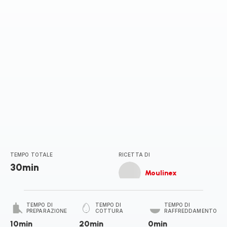
stelle
(media)
TEMPO TOTALE
RICETTA DI
30min
Moulinex
TEMPO DI
TEMPO DI
TEMPO DI
PREPARAZIONE
COTTURA
RAFFREDDAMENTO
10min
20min
0min