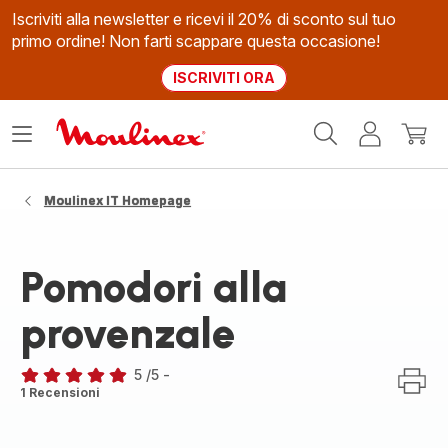
Iscriviti alla newsletter e ricevi il 20% di sconto sul tuo
primo ordine! Non farti scappare questa occasione!
ISCRIVITI ORA
Homepage
Apri
Il
Il
Moulinex
il
mio
mio
menù
account
carrel
Moulinex IT Homepage
Pomodori alla
provenzale
5
/5
-
Recensione
1 Recensioni
di
cinque