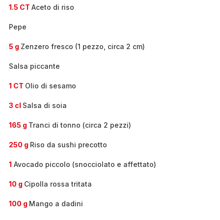
-
1.5 CT
Aceto di riso
Pepe
5 g
Zenzero fresco (1 pezzo, circa 2 cm)
Salsa piccante
1 CT
Olio di sesamo
3 cl
Salsa di soia
165 g
Tranci di tonno (circa 2 pezzi)
250 g
Riso da sushi precotto
1
Avocado piccolo (snocciolato e affettato)
10 g
Cipolla rossa tritata
100 g
Mango a dadini