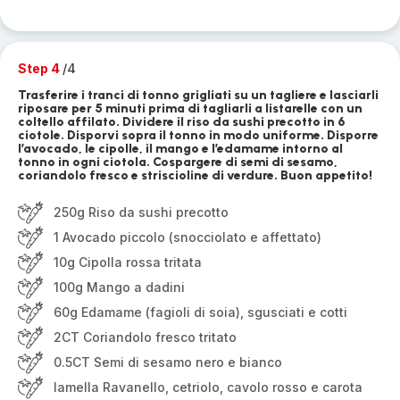
Step 4
/4
Trasferire i tranci di tonno grigliati su un tagliere e lasciarli
riposare per 5 minuti prima di tagliarli a listarelle con un
coltello affilato. Dividere il riso da sushi precotto in 6
ciotole. Disporvi sopra il tonno in modo uniforme. Disporre
l’avocado, le cipolle, il mango e l’edamame intorno al
tonno in ogni ciotola. Cospargere di semi di sesamo,
coriandolo fresco e striscioline di verdure. Buon appetito!
250g Riso da sushi precotto
1 Avocado piccolo (snocciolato e affettato)
10g Cipolla rossa tritata
100g Mango a dadini
60g Edamame (fagioli di soia), sgusciati e cotti
2CT Coriandolo fresco tritato
0.5CT Semi di sesamo nero e bianco
lamella Ravanello, cetriolo, cavolo rosso e carota