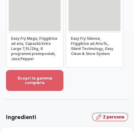
Easy Fry Mega, Friggitrice
Easy Fry Silence,
ad aria, Capacità Extra
Friggitrice ad Aria 5L,
Large 7,5L/2kg, 8
Silent Technology, Easy
programmi preimpostati,
Clean & Store System
Java Pepper
Scopri la gamma
completa
Visualizza
più
dettagli
-
Scopri
Ingredienti
2 persone
la
gamma
completa