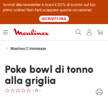
Iscriviti alla newsletter e ricevi il 20% di sconto sul tuo
primo ordine! Non farti scappare questa occasione!
ISCRIVITI ORA
Homepage
Apri
Il
Il
Moulinex
il
mio
mio
menù
account
carrel
Moulinex IT Homepage
Poke bowl di tonno
alla griglia
-
/5
-
ratings.0