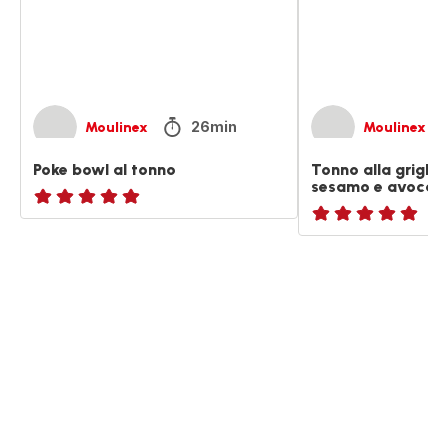
di
sesamo
e
avocado
arrostito
26min
Moulinex
Moulinex
Poke bowl al tonno
Tonno alla griglia
sesamo e avocado
ratings.NaN
ratings.NaN