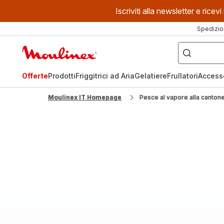
Iscriviti alla newsletter e ric
Spedizio
Cosa
stai
Homepage
cercando?
Moulinex
Offerte
Prodotti
Friggitrici ad Aria
Gelatiere
Frullatori
Access
Moulinex IT Homepage
Pesce al vapore alla canton