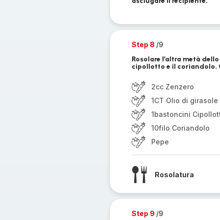
asciugare il recipiente.
Step 8
/9
Rosolare l’altra metà dello
cipollotto e il coriandolo.
2cc Zenzero
1CT Olio di girasole
1bastoncini Cipollot
10filo Coriandolo
Pepe
Rosolatura
Step 9
/9