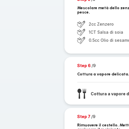
Mescolare metà dello zenzer
pesce.
2cc Zenzero
1CT Salsa di soia
0.5cc Olio di sesam
Step 6
/9
Cottura a vapore delicata
Cottura a vapore d
Step 7
/9
Rimuovere il cestello. Mette