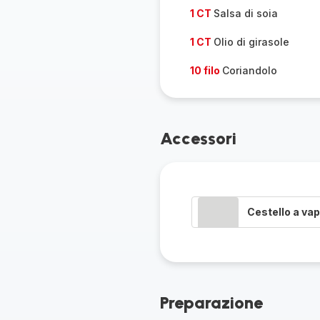
1 CT
Salsa di soia
1 CT
Olio di girasole
10 filo
Coriandolo
Accessori
Cestello a va
Preparazione