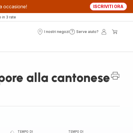
sta occasione!
ISCRIVITI ORA
in 3 rate
I nostri negozi
Serve aiuto?
I
Serve
Il
Il
nostri
aiuto?
mio
mio
negozi
account
carrell
pore alla cantonese
TEMPO DI
TEMPO DI