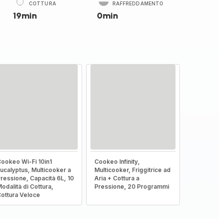
COTTURA
RAFFREDDAMENTO
19min
0min
ookeo Wi-Fi 10in1
Cookeo Infinity,
ucalyptus, Multicooker a
Multicooker, Friggitrice ad
ressione, Capacità 6L, 10
Aria + Cottura a
odalità di Cottura,
Pressione, 20 Programmi
ottura Veloce