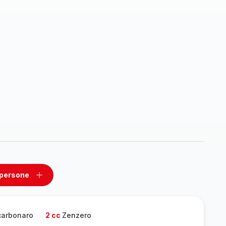
 persone
ovi
Aggiungi
un
one
persone
 carbonaro
2 cc
Zenzero