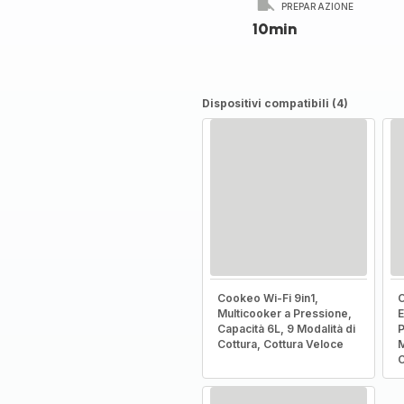
PREPARAZIONE
10min
Dispositivi compatibili (4)
Cookeo Wi-Fi 9in1,
C
Multicooker a Pressione,
E
Capacità 6L, 9 Modalità di
P
Cottura, Cottura Veloce
M
C