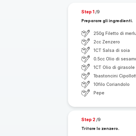
Step 1
/9
Preparare gli ingredienti.
250g Filetto di mer
2cc Zenzero
1CT Salsa di soia
0.5cc Olio di sesam
1CT Olio di girasole
1bastoncini Cipollot
10filo Coriandolo
Pepe
Step 2
/9
Tritare lo zenzero.