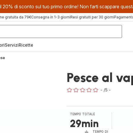
evi il 20% di sconto sul tuo primo ordine! Non farti scappare que
ne gratuita da 79€
Consegna in 1-3 giorni
Resi gratuiti per 30 giorni
Pagamento 
ori
Servizi
Ricette
ese
Pesce al va
-
/5
-
ratings.0
TEMPO TOTALE
29min
TEMPO DI