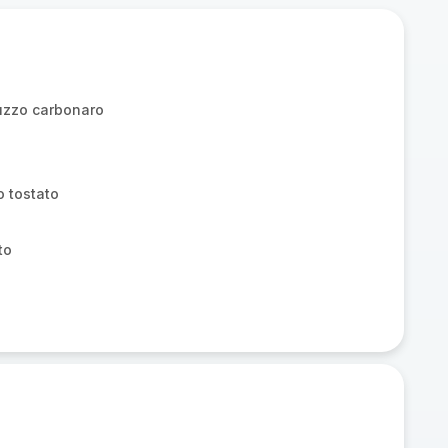
luzzo carbonaro
o tostato
to