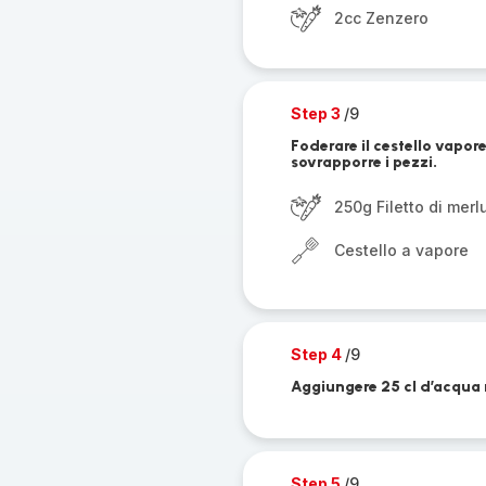
2cc Zenzero
Step 3
/9
Foderare il cestello vapor
sovrapporre i pezzi.
250g Filetto di mer
Cestello a vapore
Step 4
/9
Aggiungere 25 cl d’acqua ne
Step 5
/9