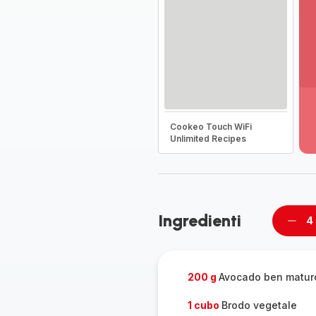
Vi
pi
de
Cookeo Touch WiFi
-
Unlimited Recipes
Sc
la
g
co
-
Ingredienti
4
Rimu
un
pers
200 g
Avocado ben matur
1 cubo
Brodo vegetale