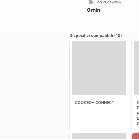
PREPARAZIONE
0min
Dispositivi compatibili (10)
COOKEO+ CONNECT
C
E
P
M
C