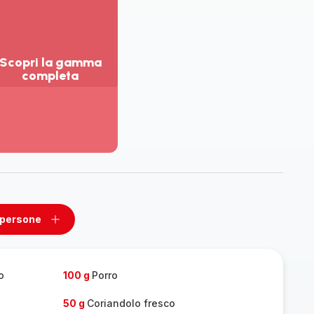
Scopri la gamma
completa
sualizza
ù
ttagli
opri
amma
mpleta
 persone
ovi
Aggiungi
un
one
persone
o
100 g
Porro
50 g
Coriandolo fresco