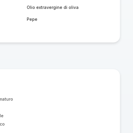
Olio extravergine di oliva
Pepe
maturo
le
sco