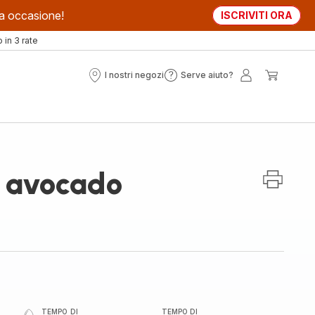
sta occasione!
ISCRIVITI ORA
in 3 rate
I nostri negozi
Serve aiuto?
I
Serve
Il
Il
nostri
aiuto?
mio
mio
negozi
account
carrell
i avocado
TEMPO DI
TEMPO DI