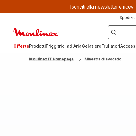
Iscriviti alla newsletter e ric
Spedizio
Cosa
stai
Homepage
cercando?
Moulinex
Offerte
Prodotti
Friggitrici ad Aria
Gelatiere
Frullatori
Access
Moulinex IT Homepage
Minestra di avocado