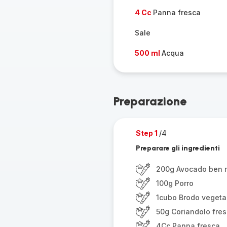
4 Cc
Panna fresca
Sale
500 ml
Acqua
Preparazione
Step 1
/4
Preparare gli ingredienti
200g Avocado ben 
100g Porro
1cubo Brodo vegeta
50g Coriandolo fre
4Cc Panna fresca