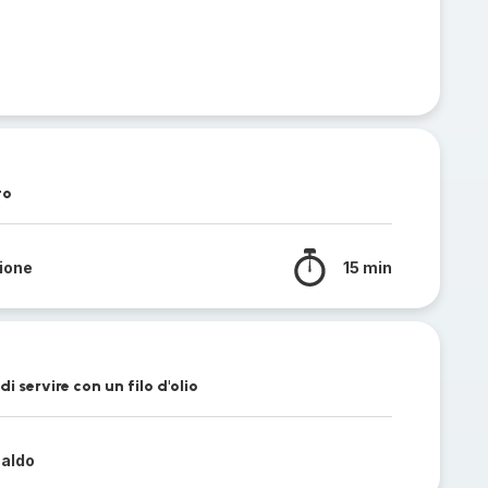
to
sione
15 min
i servire con un filo d'olio
caldo