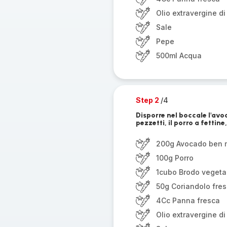
Olio extravergine di
Sale
Pepe
500ml Acqua
Step 2
/4
Disporre nel boccale l'avo
pezzetti, il porro a fettine
200g Avocado ben 
100g Porro
1cubo Brodo vegeta
50g Coriandolo fre
4Cc Panna fresca
Olio extravergine di