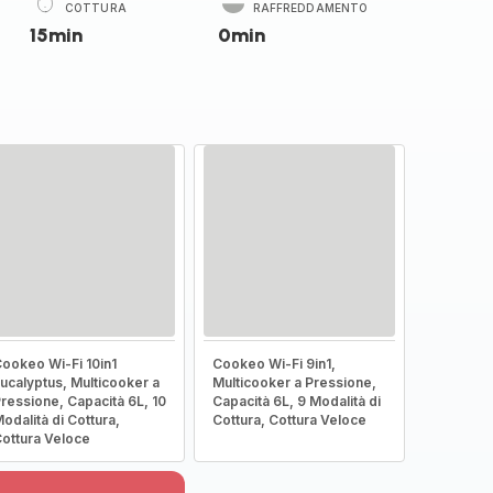
COTTURA
RAFFREDDAMENTO
15min
0min
ookeo Wi-Fi 10in1
Cookeo Wi-Fi 9in1,
ucalyptus, Multicooker a
Multicooker a Pressione,
ressione, Capacità 6L, 10
Capacità 6L, 9 Modalità di
odalità di Cottura,
Cottura, Cottura Veloce
ottura Veloce