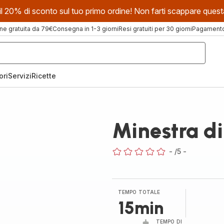
evi il 20% di sconto sul tuo primo ordine! Non farti scappare que
ne gratuita da 79€
Consegna in 1-3 giorni
Resi gratuiti per 30 giorni
Pagamento 
ori
Servizi
Ricette
Minestra d
-
/5
-
ratings.0
TEMPO TOTALE
15min
TEMPO DI