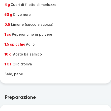
-
4 g
Cuori di filetto di merluzzo
50 g
Olive nere
0.5
Limone (succo e scorza)
1 cc
Peperoncino in polvere
1.5 spicchio
Aglio
10 cl
Aceto balsamico
1 CT
Olio d’oliva
Sale, pepe
Preparazione