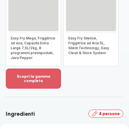
Easy Fry Mega, Friggitrice
Easy Fry Silence,
ad aria, Capacità Extra
Friggitrice ad Aria 5L,
Large 7,5L/2kg, 8
Silent Technology, Easy
programmi preimpostati,
Clean & Store System
Java Pepper
Scopri la gamma
completa
Visualizza
più
dettagli
-
Scopri
Ingredienti
4 persone
la
gamma
completa