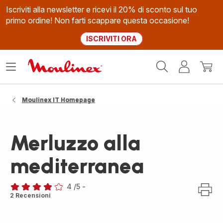
Iscriviti alla newsletter e ricevi il 20% di sconto sul tuo
primo ordine! Non farti scappare questa occasione!
ISCRIVITI ORA
Homepage
Apri
Il
Il
Moulinex
il
mio
mio
menù
account
carrel
Moulinex IT Homepage
Merluzzo alla
mediterranea
4
/5
-
Recensione
2 Recensioni
di
quattro