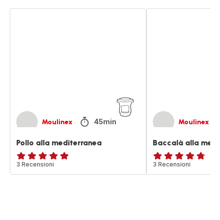
Pollo
Baccalà
alla
alla
mediterranea
mediterranea
45min
Moulinex
Moulinex
Pollo alla mediterranea
Baccalà alla medi
Recensione
3 Recensioni
ratings.4.7
3 Recensioni
di
cinque
stelle
(media)