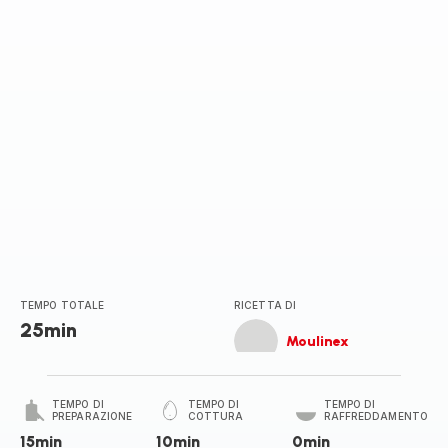
stelle
(media)
TEMPO TOTALE
RICETTA DI
25min
Moulinex
TEMPO DI
TEMPO DI
TEMPO DI
PREPARAZIONE
COTTURA
RAFFREDDAMENTO
15min
10min
0min