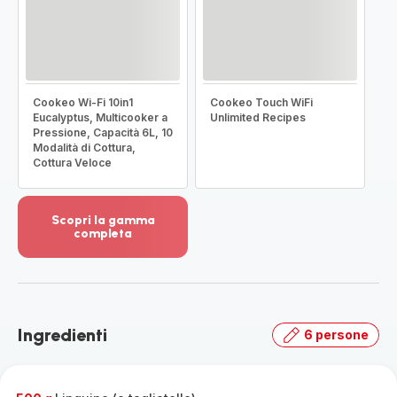
Cookeo Wi-Fi 10in1
Cookeo Touch WiFi
Eucalyptus, Multicooker a
Unlimited Recipes
Pressione, Capacità 6L, 10
Modalità di Cottura,
Cottura Veloce
Scopri la gamma
completa
Visualizza
più
dettagli
-
Scopri
Ingredienti
6 persone
la
gamma
completa
-