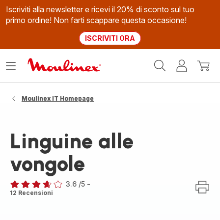
Iscriviti alla newsletter e ricevi il 20% di sconto sul tuo
primo ordine! Non farti scappare questa occasione!
ISCRIVITI ORA
Homepage
Apri
Il
Il
Moulinex
il
mio
mio
menù
account
carrel
Moulinex IT Homepage
Linguine alle
vongole
3.6
/5
-
ratings.3.6
12 Recensioni