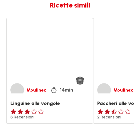
Ricette simili
Linguine
Paccheri
alle
alle
vongole
vongole
e
avocado
14min
Moulinex
Moulinex
Linguine alle vongole
Paccheri alle von
ratings.2.8
6 Recensioni
ratings.2.5
2 Recensioni