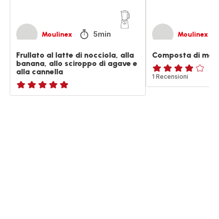
sciroppo
di
agave
e
5min
Moulinex
Moulinex
alla
cannella
Frullato al latte di nocciola, alla
Composta di mele
banana, allo sciroppo di agave e
alla cannella
Recensione
1 Recensioni
di
ratings.NaN
quattro
stelle
(media)