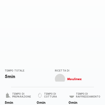
stelle
(media)
TEMPO TOTALE
RICETTA DI
5min
Moulinex
TEMPO DI
TEMPO DI
TEMPO DI
PREPARAZIONE
COTTURA
RAFFREDDAMENTO
5min
0min
0min