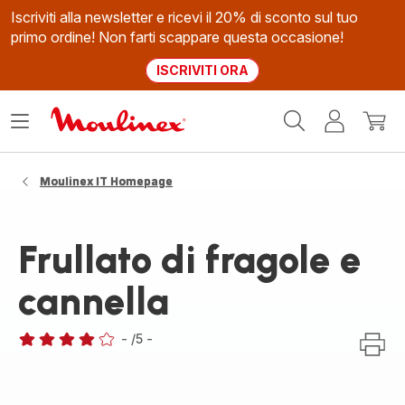
Iscriviti alla newsletter e ricevi il 20% di sconto sul tuo
primo ordine! Non farti scappare questa occasione!
ISCRIVITI ORA
Homepage
Apri
Il
Il
Moulinex
il
mio
mio
menù
account
carrel
Moulinex IT Homepage
Frullato di fragole e
cannella
-
/5
-
Recensione
di
quattro