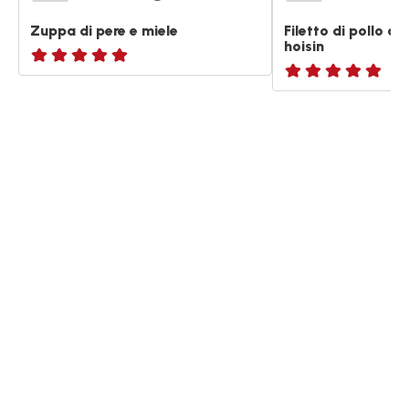
Zuppa di pere e miele
Filetto di pollo al
hoisin
ratings.NaN
ratings.NaN