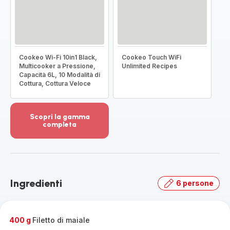
Cookeo Wi-Fi 10in1 Black,
Cookeo Touch WiFi
Multicooker a Pressione,
Unlimited Recipes
Capacità 6L, 10 Modalità di
Cottura, Cottura Veloce
Scopri la gamma
completa
Visualizza
più
dettagli
-
Scopri
Ingredienti
6 persone
la
gamma
completa
-
400 g
Filetto di maiale