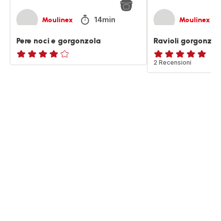
14min
Moulinex
Moulinex
Pere noci e gorgonzola
Ravioli gorgonzol
Recensione
Recensione
2 Recensioni
di
di
quattro
cinque
stelle
stelle
(media)
(media)