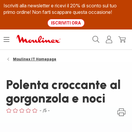
Iscriviti alla newsletter e ricevi il 20% di sconto sul tuo
primo ordine! Non farti scappare questa occasione!
ISCRIVITI ORA
Homepage
Apri
Il
Il
Moulinex
il
mio
mio
menù
account
carrel
Moulinex IT Homepage
Polenta croccante al
gorgonzola e noci
-
/5
-
ratings.0