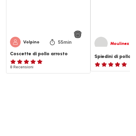
peperoni
55min
Volpino
Moulinex
Coscette di pollo arrosto
Spiedini di pollo 
Recensione
8 Recensioni
ratings.NaN
di
cinque
stelle
(media)