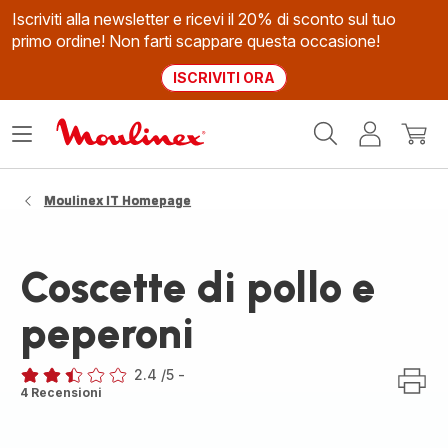
Iscriviti alla newsletter e ricevi il 20% di sconto sul tuo
primo ordine! Non farti scappare questa occasione!
ISCRIVITI ORA
Homepage
Apri
Il
Il
Moulinex
il
mio
mio
menù
account
carrel
Moulinex IT Homepage
Coscette di pollo e
peperoni
2.4
/5
-
ratings.2.4
4 Recensioni