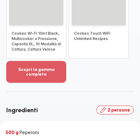
Cookeo Wi-Fi 10in1 Black,
Cookeo Touch WiFi
Multicooker a Pressione,
Unlimited Recipes
Capacità 6L, 10 Modalità di
Cottura, Cottura Veloce
Scopri la gamma
completa
Visualizza
più
dettagli
-
Scopri
Ingredienti
2 persone
la
gamma
completa
-
500 g
Peperoni