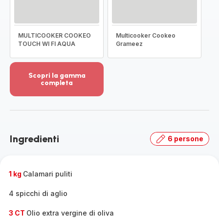
MULTICOOKER COOKEO
Multicooker Cookeo
TOUCH WI FI AQUA
Grameez
Scopri la gamma
completa
Visualizza
più
dettagli
-
Scopri
Ingredienti
6 persone
la
gamma
completa
-
1 kg
Calamari puliti
4 spicchi di aglio
3 CT
Olio extra vergine di oliva