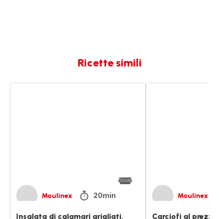
Ricette simili
Insalata
Carciofi
di
al
calamari
prezzemolo
grigliati,
limone
e
capperi
20min
Moulinex
Moulinex
Insalata di calamari grigliati,
Carciofi al prezz