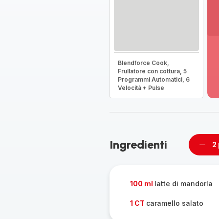
Vi
pi
Blendforce Cook,
de
Frullatore con cottura, 5
-
Programmi Automatici, 6
Sc
Velocità + Pulse
la
g
co
-
Ingredienti
2
Rimu
un
pers
100 ml
latte di mandorla
1 CT
caramello salato