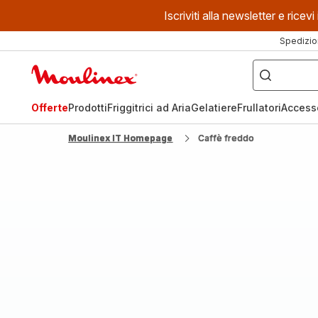
Iscriviti alla newsletter e ric
Spedizio
Cosa
stai
Homepage
cercando?
Moulinex
Offerte
Prodotti
Friggitrici ad Aria
Gelatiere
Frullatori
Access
Moulinex IT Homepage
Caffè freddo