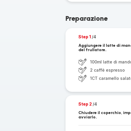
Preparazione
Step 1
/4
Aggiungere il latte di mand
del frullatore.
100ml latte di mand
2 caffè espresso
1CT caramello salat
Step 2
/4
Chiudere il coperchio, im
avviarlo.