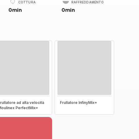
COTTURA
RAFFREDDAMENTO
0min
0min
rullatore ad alta velocità
Frullatore InfinyMix+
oulinex PerfectMix+