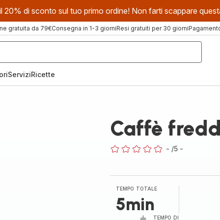
evi il 20% di sconto sul tuo primo ordine! Non farti scappare que
ne gratuita da 79€
Consegna in 1-3 giorni
Resi gratuiti per 30 giorni
Pagamento 
ori
Servizi
Ricette
Caffè fred
-
/5
-
ratings.0
TEMPO TOTALE
5min
TEMPO DI