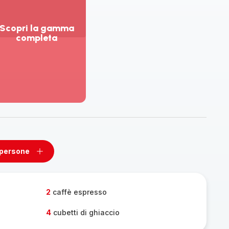
Scopri la gamma
completa
sualizza
ù
ttagli
opri
amma
mpleta
 persone
ovi
Aggiungi
un
one
persone
2
caffè espresso
4
cubetti di ghiaccio