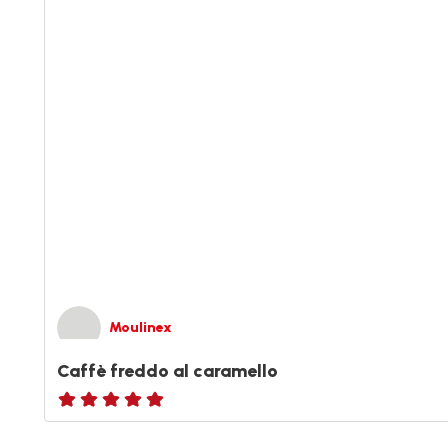
Moulinex
Caffè freddo al caramello
ratings.NaN