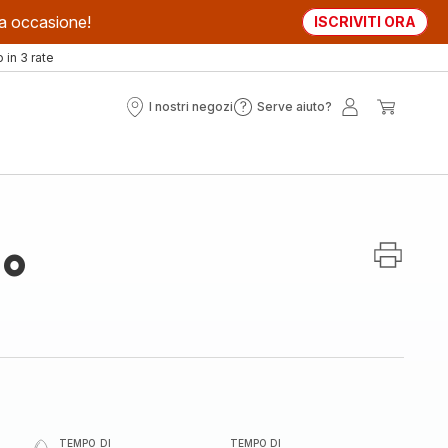
sta occasione!
ISCRIVITI ORA
in 3 rate
I nostri negozi
Serve aiuto?
I
Serve
Il
Il
nostri
aiuto?
mio
mio
negozi
account
carrell
do
TEMPO DI
TEMPO DI