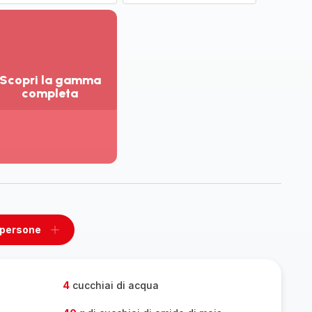
Scopri la gamma
completa
sualizza
ù
ttagli
opri
amma
mpleta
 persone
ovi
Aggiungi
un
one
persone
4
cucchiai di acqua