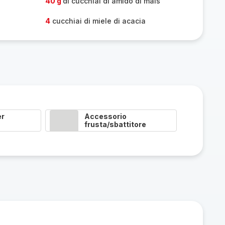
40 g
di cucchiai di amido di mais
4
cucchiai di miele di acacia
er
Accessorio
frusta/sbattitore