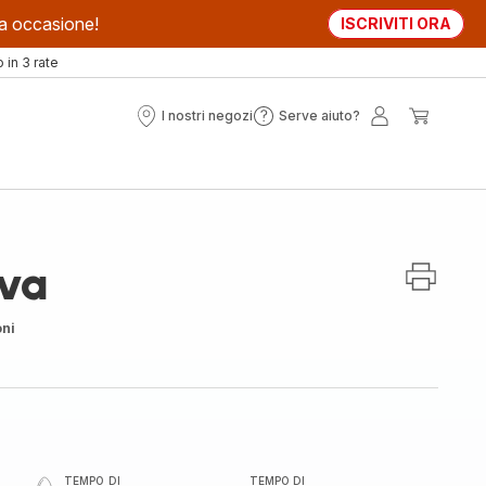
sta occasione!
ISCRIVITI ORA
in 3 rate
I nostri negozi
Serve aiuto?
I
Serve
Il
Il
nostri
aiuto?
mio
mio
negozi
account
carrell
uva
oni
TEMPO DI
TEMPO DI