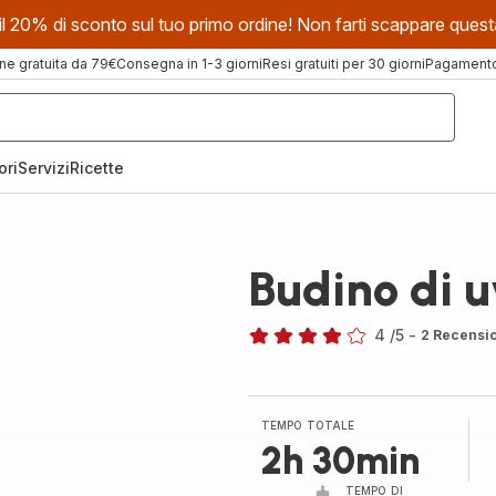
evi il 20% di sconto sul tuo primo ordine! Non farti scappare que
ne gratuita da 79€
Consegna in 1-3 giorni
Resi gratuiti per 30 giorni
Pagamento 
ori
Servizi
Ricette
Budino di 
4
/5
-
2 Recensi
Recensione
di
quattro
stelle
TEMPO TOTALE
(media)
2h 30min
TEMPO DI