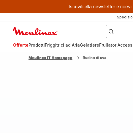
Iscriviti alla newsletter e ric
Spedizio
Cosa
stai
Homepage
cercando?
Moulinex
Offerte
Prodotti
Friggitrici ad Aria
Gelatiere
Frullatori
Access
Moulinex IT Homepage
Budino di uva