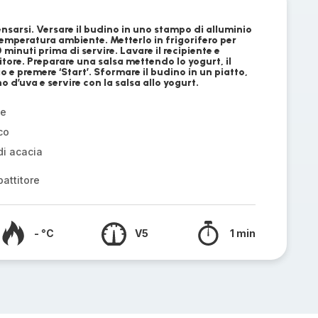
sarsi. Versare il budino in uno stampo di alluminio
temperatura ambiente. Metterlo in frigorifero per
 minuti prima di servire. Lavare il recipiente e
titore. Preparare una salsa mettendo lo yogurt, il
o e premere ‘Start’. Sformare il budino in un piatto,
 d’uva e servire con la salsa allo yogurt.
ce
co
di acacia
attitore
- °C
V5
1 min