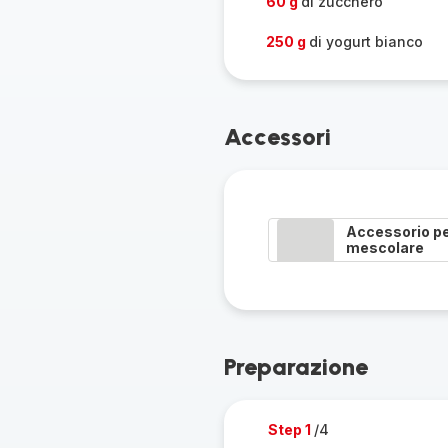
60 g
di zucchero
250 g
di yogurt bianco
Accessori
Accessorio p
mescolare
Preparazione
Step 1
/4