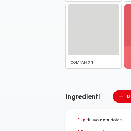
Vi
pi
de
-
COMPANION
Sc
la
g
co
-
Ingredienti
6
Rimu
un
pers
1 kg
di uva nera dolce