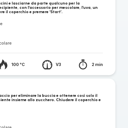
acini e lasciarne da parte qualcuno per la
ecipiente, con l’accessorio per mescolare, l’uva, un
e il coperchio e premere ‘Start’.
ce
colare
100 °C
V3
2 min
ccio per eliminare la buccia e ottenere così solo il
piente insieme allo zucchero. Chiudere il coperchio e
colare