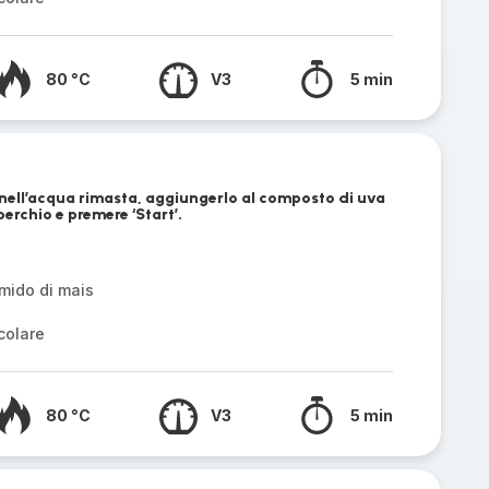
80 °C
V3
5 min
 nell’acqua rimasta, aggiungerlo al composto di uva
perchio e premere ‘Start’.
amido di mais
colare
80 °C
V3
5 min