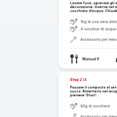
Lavare l’uva, sgranare gli 
decorazione. Inserire nel r
cucchiaio d’acqua. Chiuder
1kg di uva nera dol
4 cucchiai di acqua
Accessorio per mes
Manual P
Step 2
/4
Passare il composto al seta
succo. Rimetterlo nel reci
premere ‘Start’.
60g di zucchero
Accessorio per mes