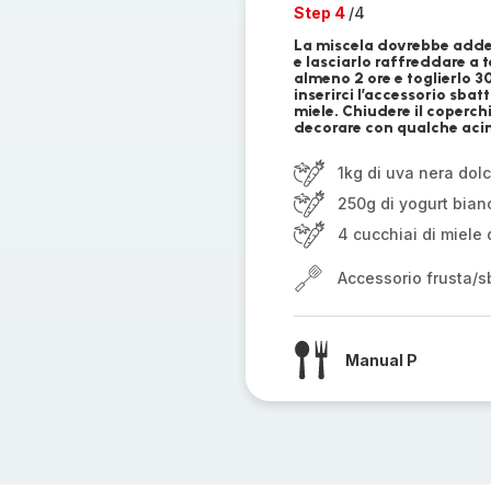
Step 4
/4
La miscela dovrebbe adden
e lasciarlo raffreddare a 
almeno 2 ore e toglierlo 30
inserirci l’accessorio sbat
miele. Chiudere il coperchi
decorare con qualche acino
1kg di uva nera dol
250g di yogurt bian
4 cucchiai di miele 
Accessorio frusta/sb
Manual P