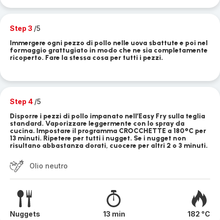
Step 3
/5
Immergere ogni pezzo di pollo nelle uova sbattute e poi nel
formaggio grattugiato in modo che ne sia completamente
ricoperto. Fare la stessa cosa per tutti i pezzi.
Step 4
/5
Disporre i pezzi di pollo impanato nell’Easy Fry sulla teglia
standard. Vaporizzare leggermente con lo spray da
cucina. Impostare il programma CROCCHETTE a 180°C per
13 minuti. Ripetere per tutti i nugget. Se i nugget non
risultano abbastanza dorati, cuocere per altri 2 o 3 minuti.
Olio neutro
Nuggets
13 min
182 °C