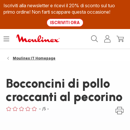
Iscriviti alla newsletter e ricevi il 20% di sconto sul tuo
primo ordine! Non farti scappare questa occasione!
ISCRIVITI ORA
Homepage
Apri
Il
Il
Moulinex
il
mio
mio
menù
account
carrel
Moulinex IT Homepage
Bocconcini di pollo
croccanti al pecorino
-
/5
-
ratings.0