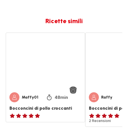
Ricette simili
Bocconcini
Bocconcini
di
di
pollo
pollo
croccanti
al
curry
48min
Maffy01
Raffy
Bocconcini di pollo croccanti
Bocconcini di poll
ratings.NaN
Recensione
2 Recensioni
di