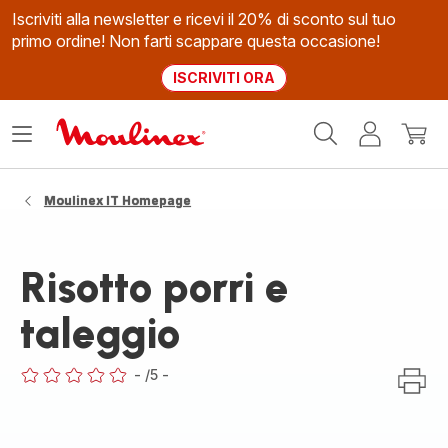
Iscriviti alla newsletter e ricevi il 20% di sconto sul tuo
primo ordine! Non farti scappare questa occasione!
ISCRIVITI ORA
Homepage
Apri
Il
Il
Moulinex
il
mio
mio
menù
account
carrel
Moulinex IT Homepage
Risotto porri e
taleggio
-
/5
-
ratings.0