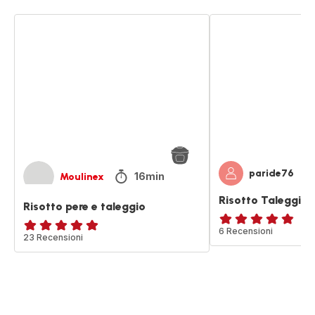
Risotto
Risotto
pere
Taleggio
e
e
taleggio
Pere
paride76
16min
Moulinex
Risotto Taleggio e
Risotto pere e taleggio
ratings.4.8
6 Recensioni
Recensione
23 Recensioni
di
cinque
stelle
(media)