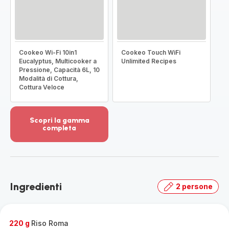
Cookeo Wi-Fi 10in1
Cookeo Touch WiFi
Eucalyptus, Multicooker a
Unlimited Recipes
Pressione, Capacità 6L, 10
Modalità di Cottura,
Cottura Veloce
Scopri la gamma
completa
Visualizza
più
dettagli
-
Scopri
Ingredienti
2 persone
la
gamma
completa
-
220 g
Riso Roma