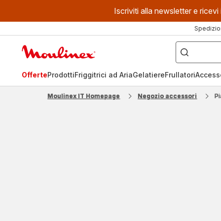
Iscriviti alla newsletter e ric
Spedizio
Cosa
stai
Homepage
cercando?
Moulinex
Offerte
Prodotti
Friggitrici ad Aria
Gelatiere
Frullatori
Access
Moulinex IT Homepage
Negozio accessori
Pi