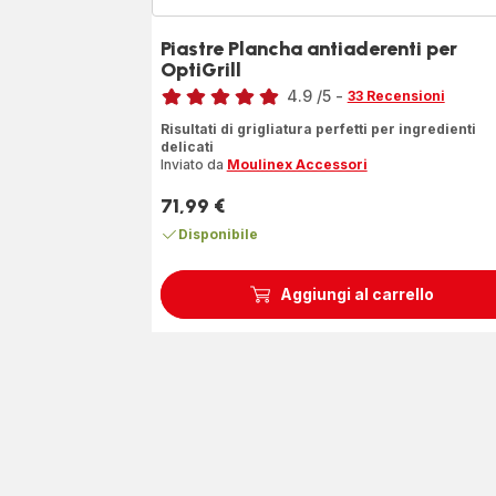
Piastre Plancha antiaderenti per
OptiGrill
Voto
4.9
/5
-
33 Recensioni
ratings.4.9
Risultati di grigliatura perfetti per ingredienti
delicati
Inviato da
Moulinex Accessori
71,99 €
Prezzo
Disponibile
Aggiungi al carrello