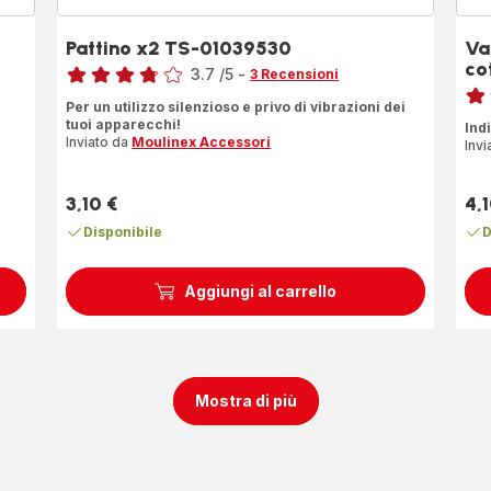
Pattino x2 TS-01039530
Va
Voto
co
3.7
/5
-
3 Recensioni
Voto
ratings.3.7
Per un utilizzo silenzioso e privo di vibrazioni dei
rati
tuoi apparecchi!
Ind
Inviato da
Moulinex Accessori
Invi
3,10 €
4,1
Prezzo
Pre
Disponibile
D
Aggiungi al carrello
Mostra di più