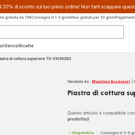
evi il 20% di sconto sul tuo primo ordine! Non farti scappare que
ne gratuita da 79€
Consegna in 1-3 giorni
Resi gratuiti per 30 giorni
Pagamento 
ori
Servizi
Ricette
astra di cottura superiore TS-01039392
Venduto da :
Moulinex Accessori
|
Piastra di cottura 
Questo articolo è compatibile co
prodotto/i
Disponibile
|
Consegna in 3-6 gi