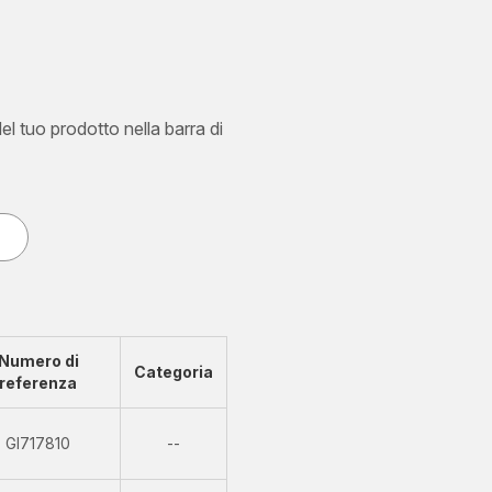
del tuo prodotto nella barra di
Numero di
Categoria
referenza
Non
GI717810
--
disponibile