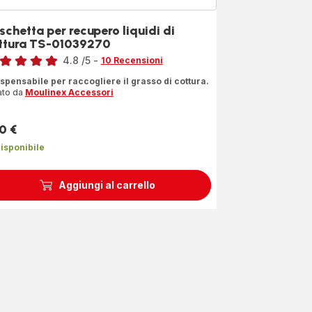
schetta per recupero liquidi di
ttura TS-01039270
4.8
/5
-
10 Recensioni
ngs.4.8
ispensabile per raccogliere il grasso di cottura.
ato da
Moulinex Accessori
0 €
zzo
isponibile
Aggiungi al carrello