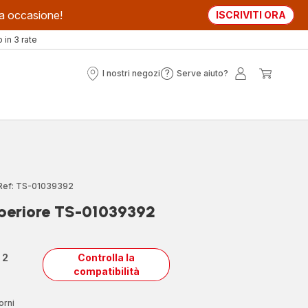
sta occasione!
ISCRIVITI ORA
in 3 rate
I nostri negozi
Serve aiuto?
I
Serve
Il
Il
nostri
aiuto?
mio
mio
negozi
account
carrell
Ref: TS-01039392
superiore TS-01039392
n
2
Controlla la
compatibilità
orni