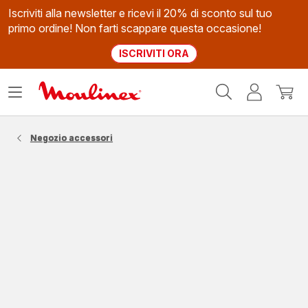
Iscriviti alla newsletter e ricevi il 20% di sconto sul tuo
primo ordine! Non farti scappare questa occasione!
ISCRIVITI ORA
Homepage
Apri
Il
Il
Moulinex
il
mio
mio
menù
account
carrel
Negozio accessori