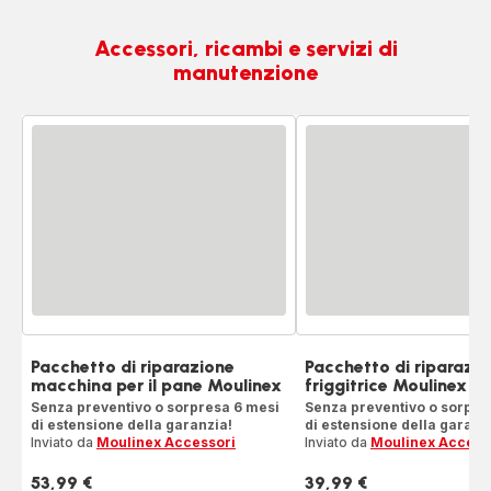
Accessori, ricambi e servizi di
manutenzione
Pacchetto di riparazione
Pacchetto di riparazi
macchina per il pane Moulinex
friggitrice Moulinex
Senza preventivo o sorpresa 6 mesi
Senza preventivo o sorpre
di estensione della garanzia!
di estensione della garanz
Inviato da
Moulinex Accessori
Inviato da
Moulinex Access
53,99 €
39,99 €
Prezzo
Prezzo