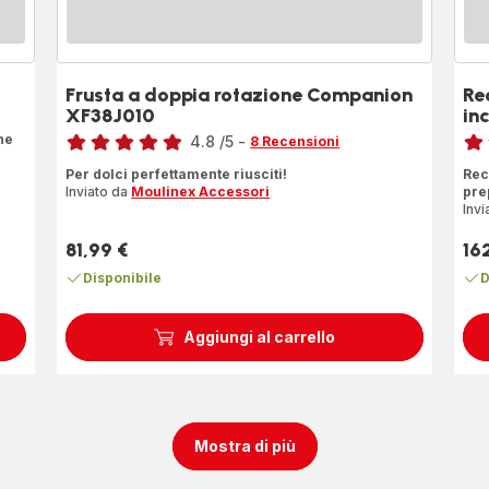
Frusta a doppia rotazione Companion
Re
XF38J010
in
Voto
Voto
ne
4.8
/5
-
8 Recensioni
ratings.4.8
rati
Per dolci perfettamente riusciti!
Rec
Inviato da
Moulinex Accessori
pre
Invi
81,99 €
16
Prezzo
Pre
Disponibile
D
Aggiungi al carrello
Mostra di più