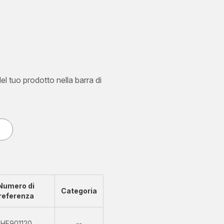
del tuo prodotto nella barra di
Numero di
Categoria
referenza
Non
HF901120
--