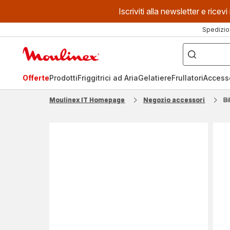
Iscriviti alla newsletter e ric
Spedizio
Cosa
stai
Homepage
cercando?
Moulinex
Offerte
Prodotti
Friggitrici ad Aria
Gelatiere
Frullatori
Access
Moulinex IT Homepage
Negozio accessori
B