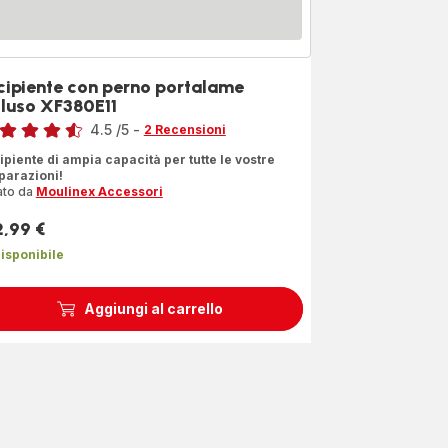
cipiente con perno portalame
cluso XF380E11
4.5
/5
-
2 Recensioni
ngs.4.5
ipiente di ampia capacità per tutte le vostre
parazioni!
ato da
Moulinex Accessori
2,99 €
zzo
isponibile
Aggiungi al carrello