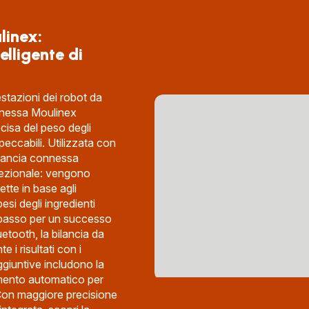
linex:
elligente di
stazioni dei robot da
nnessa Moulinex
cisa del peso degli
mpeccabili. Utilizzata con
ilancia connessa
ccezionale: vengono
cette in base agli
pesi degli ingredienti
passo per un successo
etooth, la bilancia da
i risultati con i
aggiuntive includono la
imento automatico per
. Con maggiore precisione