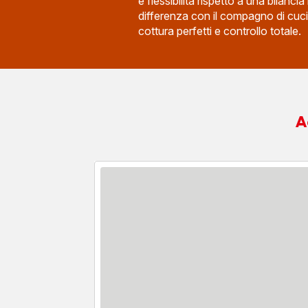
e flessibilità rispetto a una bilancia
differenza con il compagno di cucina
cottura perfetti e controllo totale.
A