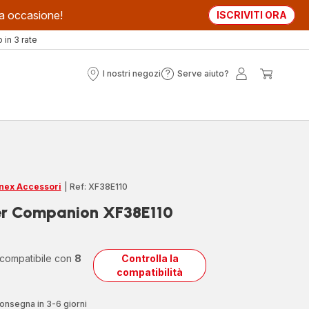
sta occasione!
ISCRIVITI ORA
in 3 rate
I nostri negozi
Serve aiuto?
I
Serve
Il
Il
nostri
aiuto?
mio
mio
negozi
account
carrell
nex Accessori
|
Ref: XF38E110
per Companion XF38E110
 compatibile con
8
Controlla la
compatibilità
onsegna in 3-6 giorni