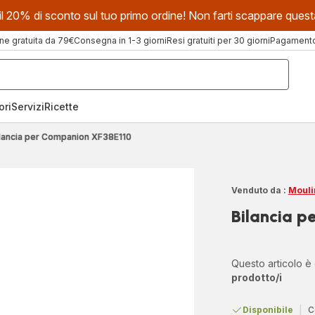
evi il 20% di sconto sul tuo primo ordine! Non farti scappare que
ne gratuita da 79€
Consegna in 1-3 giorni
Resi gratuiti per 30 giorni
Pagamento 
ori
Servizi
Ricette
ilancia per Companion XF38E110
Venduto da :
Mouli
Bilancia 
Questo articolo è
prodotto/i
Disponibile
|
C